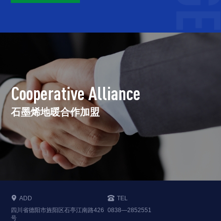
Cooperative Alliance
石墨烯地暖合作加盟

ADD

TEL
四川省德阳市旌阳区石亭江南路426
0838—2852551
号