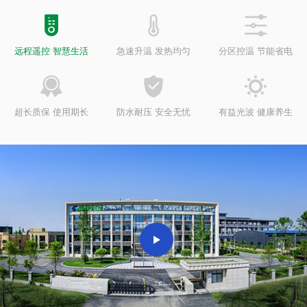



远程遥控 智慧生活
急速升温 发热均匀
分区控温 节能省电



超长质保 使用期长
防水耐压 安全无忧
有益光波 健康养生