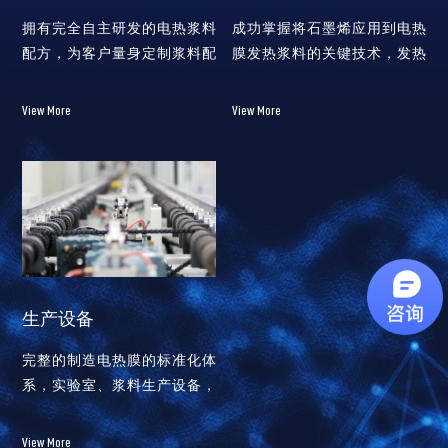
拥有完全自主研发的电热浆料
成功掌握将石墨烯应用到电热
配方，为客户量身定制浆料配
膜发热浆料的关键技术，发热
方，可实现90%温度系数变化
浆料可以广泛应用于不同基材
实现对远红外线波长的控制
以实现低温、中温、高温等不
View More
View More
同的发热需求。
生产设备
完整的制造电热膜的标准化体
系，实验室、浆料生产设备，
电膜印刷设备、电热膜封装设
备、其它自动化设备。
View More