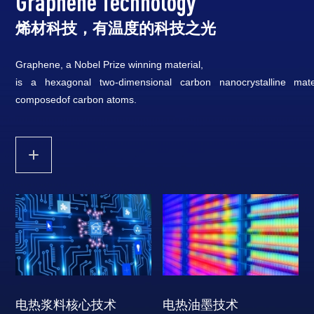
Graphene Technology
烯材科技，有温度的科技之光
Graphene, a Nobel Prize winning material,
is a hexagonal two-dimensional carbon nanocrystalline mate
composedof carbon atoms.
电热浆料核心技术
电热油墨技术