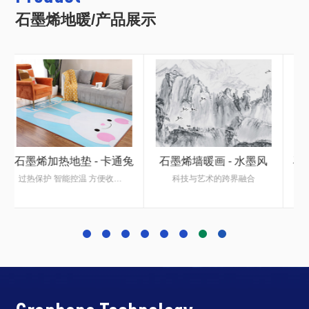
石墨烯地暖/产品展示
兔
石墨烯墙暖画 - 水墨风
石墨烯加热地垫 - 复古款
科技与艺术的跨界融合
过热保护 智能控温 方便收纳 节约空间