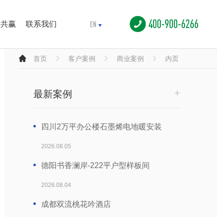

400-900-6266
作共赢
联系我们
EN

首页

客户案例

商业案例

内页
最新案例
四川2万平办公楼石墨烯电地暖安装
2026.08.05
德阳书香澜岸-222平户型样板间
2026.08.04
成都双流桃花吟酒店