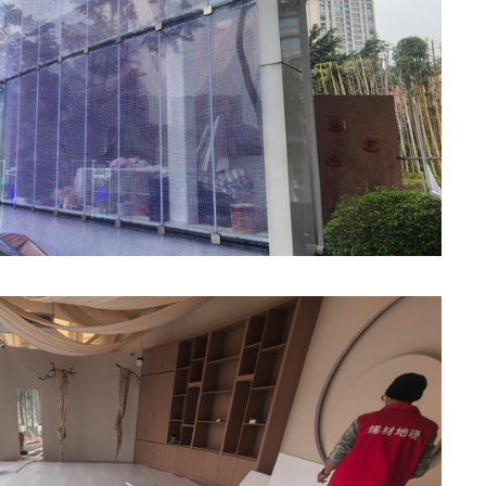
烯加热地垫 - 复古款
石墨烯墙暖画 - 金
 智能控温 方便收纳 节约空间
太阳般的温暖