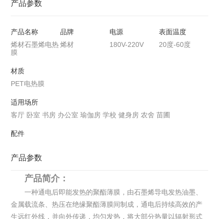
产品参数
产品名称
品牌
电源
表面温度
烯材石墨烯电热
烯材
180V-220V
20度-60度
膜
材质
PET电热膜
适用场所
客厅 卧室 书房 办公室 瑜伽房 学校 健身房 农舍 苗圃
配件
产品参数
产品简介：
一种通电后即能发热的聚酯薄膜，由石墨烯导电发热油墨、
金属载流条、热压在绝缘聚酯薄膜间制成，通电后持续高效的产
生远红外线，并向外传递，均匀发热，将大部分热量以辐射形式