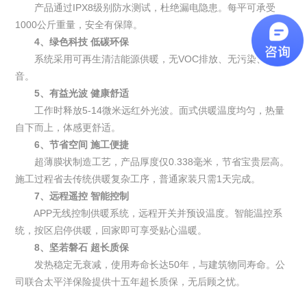
产品通过IPX8级别防水测试，杜绝漏电隐患。每平可承受
1000公斤重量，安全有保障。
4、绿色科技 低碳环保
系统采用可再生清洁能源供暖，无VOC排放、无污染、无噪
音。
5、有益光波 健康舒适
工作时释放5-14微米远红外光波。面式供暖温度均匀，热量
自下而上，体感更舒适。
6、节省空间 施工便捷
超薄膜状制造工艺，产品厚度仅0.338毫米，节省宝贵层高。
施工过程省去传统供暖复杂工序，普通家装只需1天完成。
7、远程遥控 智能控制
APP无线控制供暖系统，远程开关并预设温度。智能温控系
统，按区启停供暖，回家即可享受贴心温暖。
8、坚若磐石 超长质保
发热稳定无衰减，使用寿命长达50年，与建筑物同寿命。公
司联合太平洋保险提供十五年超长质保，无后顾之忧。